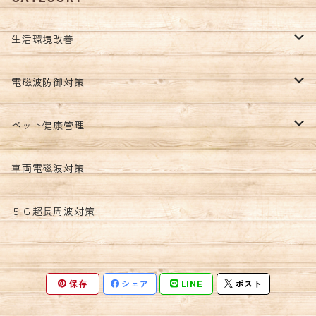
生活環境改善
５Ｇ電磁波防御グッズ
電磁波防御対策
電磁波過敏対策
不眠改善
ペット健康管理
電磁波攻撃対策
波動環境改善
車両電磁波対策
室内環境改善
５Ｇ超長周波対策
保存
シェア
LINE
ポスト