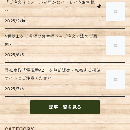
「ご注文後にメールが届かない」というお客様
へ
2025/2/14
4個以上をご希望のお客様へ～ご注文方法のご案
内～
2025/8/5
弊社商品「電磁番AZ」を無断販売・転売する模倣
サイトにご注意ください
2025/3/6
記事一覧を見る
CATEGORY