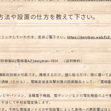
方法や設置の仕方を教えて下さい。
クリックしていただき、是非ご覧下さい。
https://denjiban.web.fc
製品[電磁番AZ]denjiban-1301 （送料無料）
の機能的防御が可能です。携帯するだけ、壁に貼るだけ、傍に置いて
波過敏（ＥＨＳ）、電磁波音波攻撃対策の防御製品として、「電磁番
テレビやパソコン、各種電子機器、電子レンジなどの電気機器の上や
に干渉して中和放電変換します。
です。不快な電磁波ノイズの中和放電によって身体への悪影響はほ