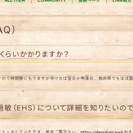
ALL ITEM
COMMUNITY
連絡ページ
LINK紹介
AQ）
くらいかかりますか？
すので時間帯にもりますが早ければ翌日か明後日、他府県でもほぼ
敏（EHS）について詳細を知りたいので
クリックしていただき、是非ご覧下さい。
https://denjiban.web.fc2