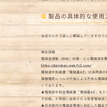
製品の具体的な使用
当店のＨＰで詳しく解説していますので
商品詳細
電磁波過敏（EHS）対策・５Ｇ電磁波攻撃防御
https://denjiban.web.fc2.com/
電磁波中和装置「電磁番AZ」は多用途
準静電界レベルの干渉による不快な電磁
いております。
★電磁波中和放電装置「電磁番AZ」を
子回路」が周囲に放射される有害電磁波
★日本国内の電磁波環境に対応した製品