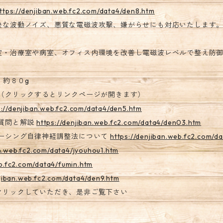
ttps://denjiban.web.fc2.com/data4/den8.htm
快な波動ノイズ、悪質な電磁波攻撃、嫌がらせにも対応いたします。
室・治療室や病室、オフィス内環境を改善し電磁波レベルで整え防
さ 約８０g
説（クリックするとリンクページが開きます）
s://denjiban.web.fc2.com/data4/den5.htm
ご質問と解説
https://denjiban.web.fc2.com/data4/den03.htm
アーシング自律神経調整法について
https://denjiban.web.fc2.com/d
an.web.fc2.com/data4/jyouhou1.htm
eb.fc2.com/data4/fumin.htm
njiban.web.fc2.com/data4/den9.htm
クリックしていただき、是非ご覧下さい