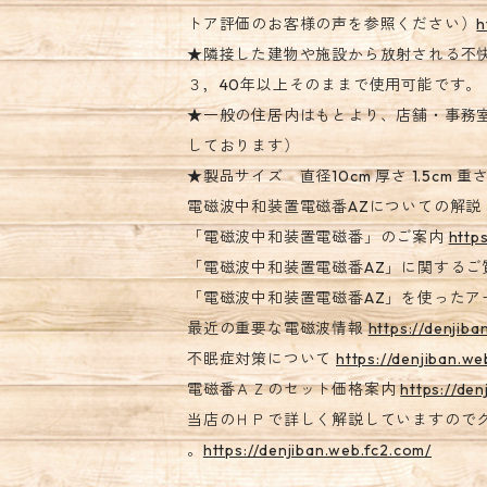
トア評価のお客様の声を参照ください）
h
★隣接した建物や施設から放射される不
３，40年以上そのままで使用可能です。
★一般の住居内はもとより、店舗・事務
しております）
★製品サイズ 直径10cm 厚さ 1.5cm 重
電磁波中和装置電磁番AZについての解
「電磁波中和装置電磁番」のご案内
http
「電磁波中和装置電磁番AZ」に関する
「電磁波中和装置電磁番AZ」を使った
最近の重要な電磁波情報
https://denjib
不眠症対策について
https://denjiban.w
電磁番ＡＺのセット価格案内
https://de
当店のＨＰで詳しく解説していますので
。
https://denjiban.web.fc2.com/