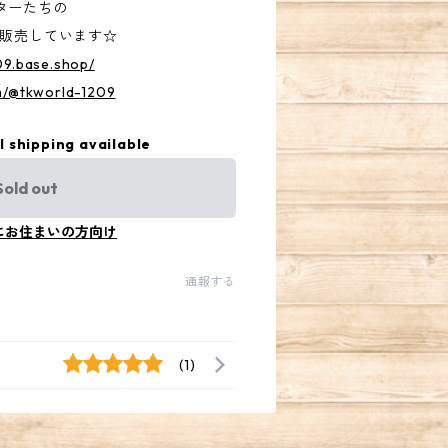
ターたちの
/販売しています☆
09.base.shop/
m/@tkworld-1209
l shipping available
Sold out
にお住まいの方向け
通報する
(1)