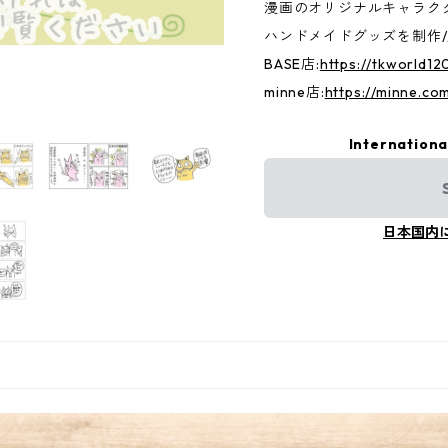
漫画のオリジナルキャラク
ハンドメイドグッズを制作
BASE店:
https://tkworld12
minne店:
https://minne.co
Internationa
日本国内