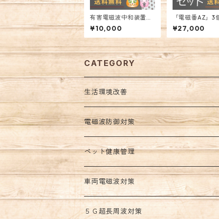
有害電磁波中和装置
「電磁番AZ」3
「電磁番AZ」1個
ト(5Ｇ有害電磁
¥10,000
¥27,000
CATEGORY
生活環境改善
５Ｇ電磁波防御グッズ
電磁波防御対策
電磁波過敏対策
不眠改善
ペット健康管理
電磁波攻撃対策
波動環境改善
車両電磁波対策
室内環境改善
５Ｇ超長周波対策