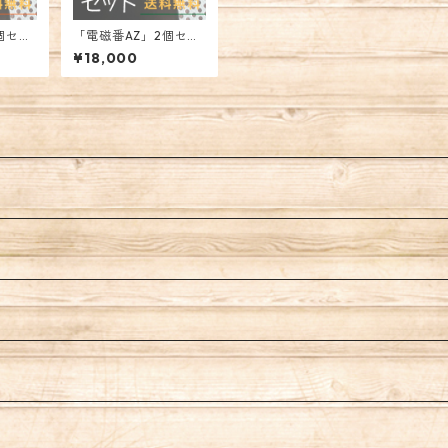
個セッ
「電磁番AZ」2個セッ
波対策)
ト(電磁波過敏症対策)
¥18,000